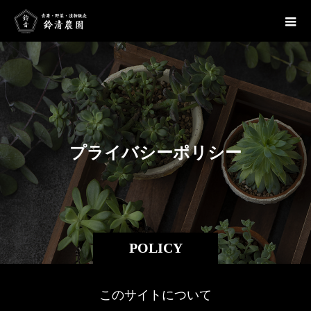
プ
ラ
イ
バ
シ
ー
ポ
リ
シ
ー
POLICY
このサイトについて